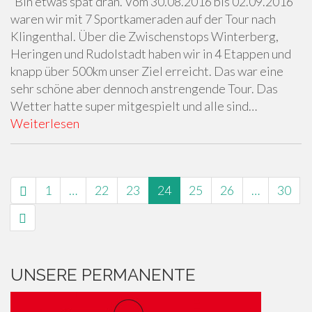
Bin etwas spät dran. Vom 30.08.2016 bis 02.09.2016
waren wir mit 7 Sportkameraden auf der Tour nach
Klingenthal. Über die Zwischenstops Winterberg,
Heringen und Rudolstadt haben wir in 4 Etappen und
knapp über 500km unser Ziel erreicht. Das war eine
sehr schöne aber dennoch anstrengende Tour. Das
Wetter hatte super mitgespielt und alle sind…
Weiterlesen
SEITENNAVIGATION
1
…
22
23
24
25
26
…
30
UNSERE PERMANENTE