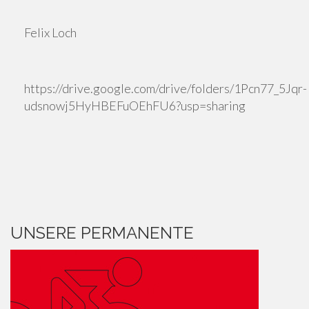
Felix Loch
https://drive.google.com/drive/folders/1Pcn77_5Jqr-
udsnowj5HyHBEFuOEhFU6?usp=sharing
UNSERE PERMANENTE